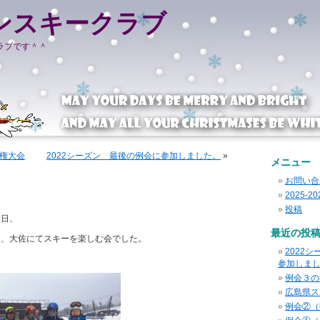
ンスキークラブ
ラブです＾＾
権大会
2022シーズン 最後の例会に参加しました。
»
メニュー
お問い合
2025-
投稿
本日、
最近の投
更、大佐にてスキーを楽しむ会でした。
2022
参加しま
例会３の
広島県ス
例会②（