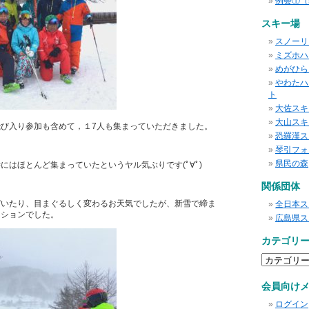
例会①（
スキー場
スノーリ
ミズホハ
めがひら
やわたハ
ト
大佐スキ
大山スキ
び入り参加も含めて，１7人も集まっていただきました。
恐羅漢ス
琴引フォ
県民の森
にはほとんど集まっていたというヤル気ぶりです(ﾟ∀ﾟ)
関係団体
ぞいたり、目まぐるしく変わるお天気でしたが、新雪で締ま
全日本ス
ィションでした。
広島県ス
カテゴリ
カ
テ
ゴ
会員向け
リ
ー
ログイン