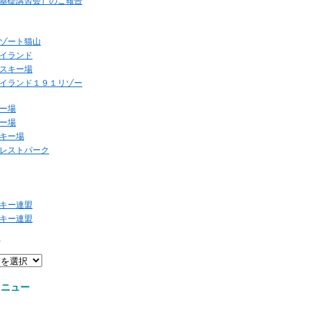
基礎講習会）のご報告
ゾート猫山
イランド
スキー場
イランド１９１リゾー
ー場
ー場
キー場
レストパーク
キー連盟
キー連盟
ー
メニュー