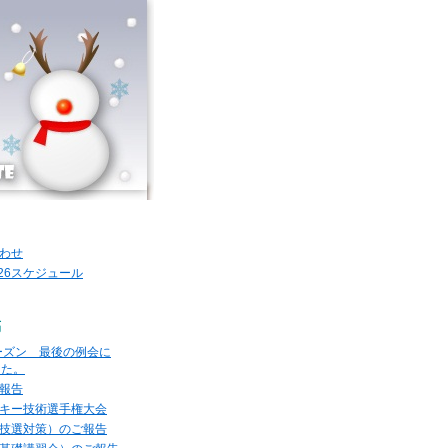
わせ
2026スケジュール
稿
シーズン 最後の例会に
した。
報告
キー技術選手権大会
技選対策）のご報告