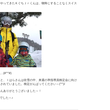
にやってきたＫぐちＪｒくんは、物怖じすることなくスイス
#^^#)
んと、Ｉはらさんは吹雪の中、来週の準指導員検定会に向け
されていました。検定がんばってください～(^^)/
さんありがとうございました～！
でした～♪