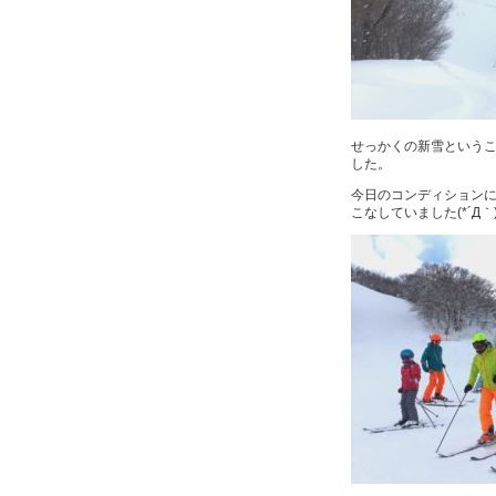
せっかくの新雪という
した。
今日のコンディションに
こなしていました(*´Д｀