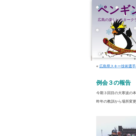
ペンギ
広島の楽しいスキーク
«
広島県スキー技術選手
例会３の報告
今期３回目の大寒波の
昨年の教訓から場所変