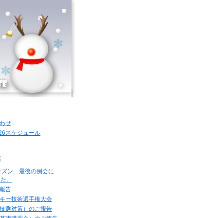
わせ
2026スケジュール
稿
シーズン 最後の例会に
した。
報告
キー技術選手権大会
技選対策）のご報告