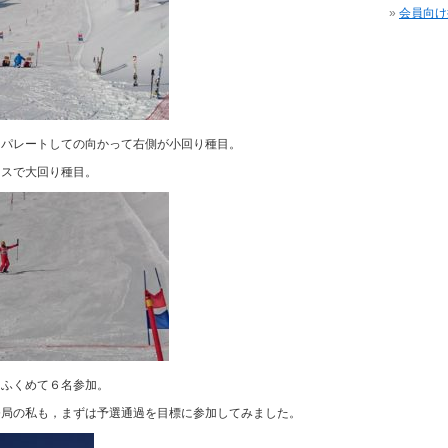
会員向け
セパレートしての向かって右側が小回り種目。
ースで大回り種目。
をふくめて６名参加。
務局の私も，まずは予選通過を目標に参加してみました。