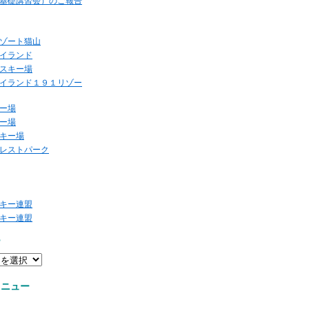
基礎講習会）のご報告
ゾート猫山
イランド
スキー場
イランド１９１リゾー
ー場
ー場
キー場
レストパーク
キー連盟
キー連盟
ー
メニュー