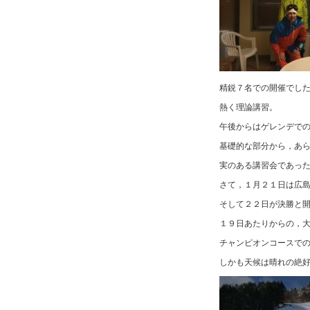
精鋭７名での開催でし
熱く理論講習。
午後からはゲレンデで
基礎的な部分から，あ
実のある講習会であっ
さて，１月２１日は広
そして２２日が決勝と
１９日あたりからの，
チャンピオンコースで
しかも天候は晴れの絶好