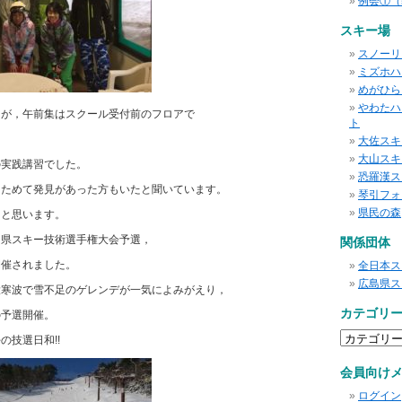
例会①（
スキー場
スノーリ
ミズホハ
めがひら
やわたハ
たが，午前集はスクール受付前のフロアで
ト
大佐スキ
大山スキ
の実践講習でした。
恐羅漢ス
らためて発見があった方もいたと聞いています。
琴引フォ
県民の森
たと思います。
島県スキー技術選手権大会予選，
関係団体
開催されました。
全日本ス
広島県ス
大寒波で雪不足のゲレンデが一気によみがえり，
カテゴリ
の予選開催。
カ
の技選日和!!
テ
ゴ
会員向け
リ
ー
ログイン