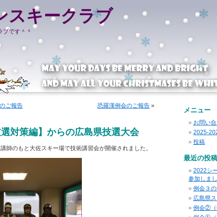
ンスキークラブ
ラブです＾＾
のご報告
恐羅漢例会のご報告
»
メニュー
お問い合
技選対策編】からの広島県技選大会
2025-
投稿
田講師のもと大佐スキー場で技術講習会が開催されました。
最近の投
2022
参加しま
例会３の
広島県ス
例会②（