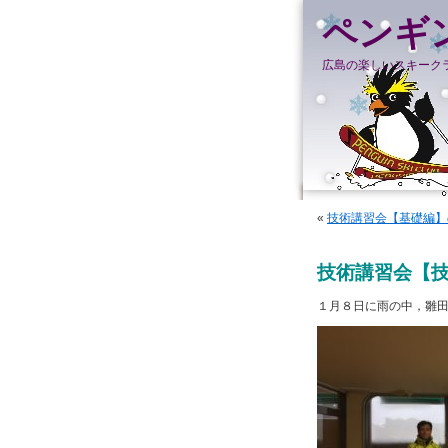
ペンギ
広島の楽しいスキーク
«
技術講習会【基礎編】
技術講習会【
１月８日に雨の中，雛